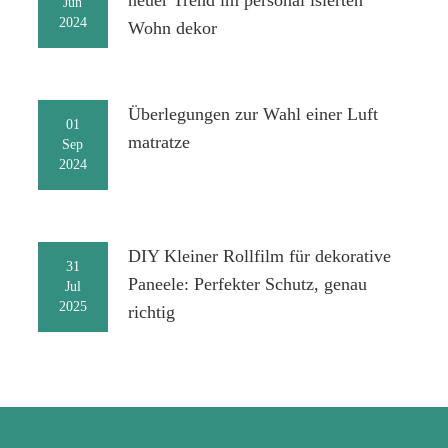
neuer Trend im personal isierten
Jun
2024
Wohn dekor
Überlegungen zur Wahl einer Luft
01
matratze
Sep
2024
DIY Kleiner Rollfilm für dekorative
31
Paneele: Perfekter Schutz, genau
Jul
2025
richtig